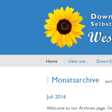
Home
Über uns
Down-S
Monatsarchive
zur
Juli 2016
Welcome to our Archives page. On t